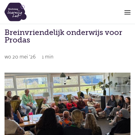
Overslaan
en
naar
de
Breinvriendelijk onderwijs voor
inhoud
Prodas
gaan
wo 20 mei '26
1 min