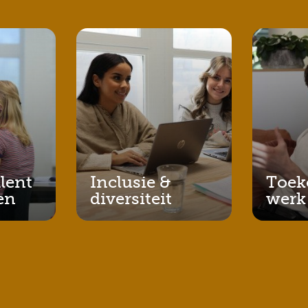
alent
Inclusie &
Toek
en
diversiteit
werk