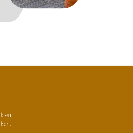
uk en
rken.