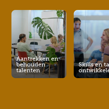
Aantrekken en
behouden
Skills en t
talenten
ontwikkel