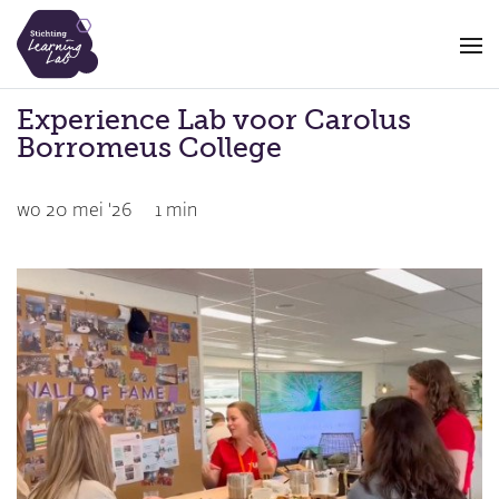
Overslaan
en
naar
de
Experience Lab voor Carolus
inhoud
Borromeus College
gaan
wo 20 mei '26
1 min