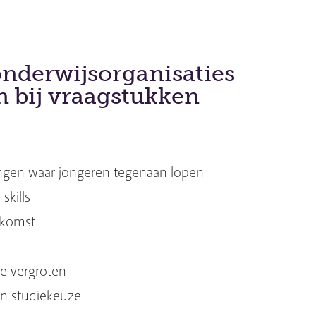
nderwijsorganisaties
 bij vraagstukken
ngen waar jongeren tegenaan lopen
skills
ekomst
g
ie vergroten
en studiekeuze