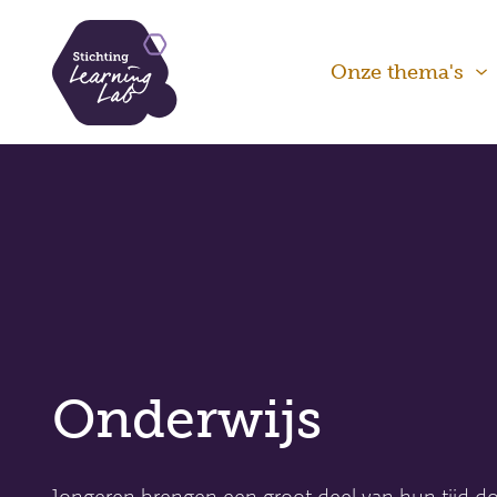
Overslaan
en
Onze thema's
naar
de
inhoud
gaan
Onderwijs