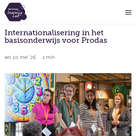
Overslaan
en
naar
de
Internationalisering in het
inhoud
basisonderwijs voor Prodas
gaan
wo 20 mei '26
2 min