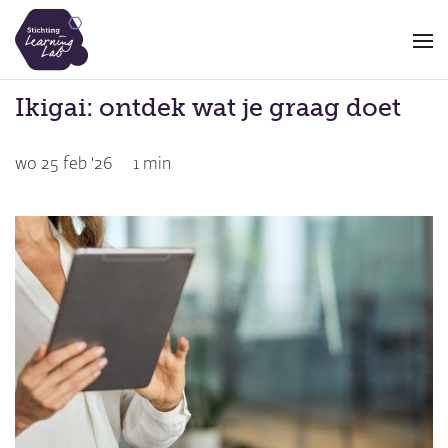
Overslaan
en
naar
de
Ikigai: ontdek wat je graag doet
inhoud
gaan
wo 25 feb '26
1 min