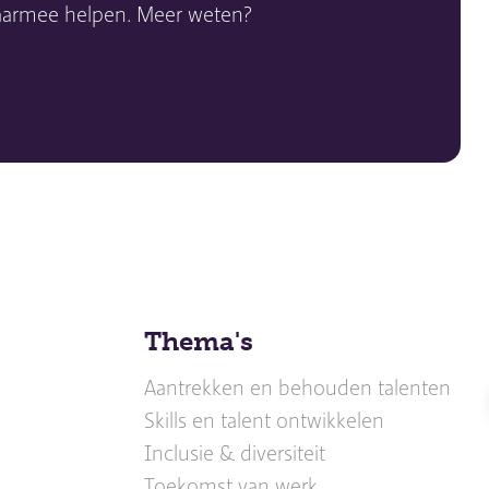
daarmee helpen. Meer weten?
Thema's
Aantrekken en behouden talenten
Skills en talent ontwikkelen
Inclusie & diversiteit
Toekomst van werk