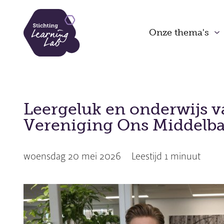
Overslaan
en
Onze thema's
naar
de
inhoud
gaan
Leergeluk en onderwijs v
Vereniging Ons Middelba
woensdag 20 mei 2026
Leestijd
1 min
uut