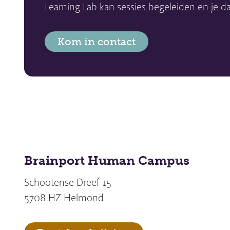
Learning Lab kan sessies begeleiden en je 
Kom in contact
Brainport Human Campus
Schootense Dreef 15
5708 HZ Helmond