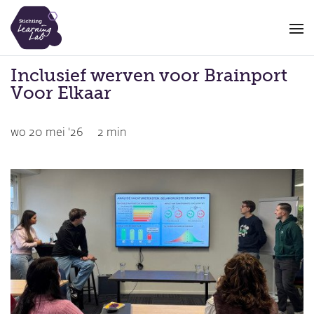
Overslaan
en
naar
de
Inclusief werven voor Brainport
inhoud
Voor Elkaar
gaan
wo 20 mei '26
2 min