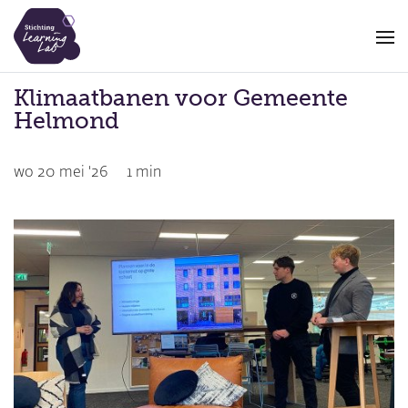
Overslaan
en
naar
de
Klimaatbanen voor Gemeente
inhoud
Helmond
gaan
wo 20 mei '26
1 min