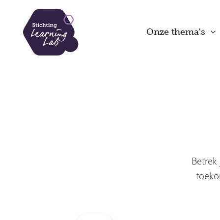
Overslaan
en
Onze thema's
naar
de
inhoud
gaan
Betrek 
toekom