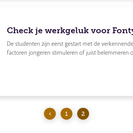
Check je werkgeluk voor Font
De studenten zijn eerst gestart met de verkennende
factoren jongeren stimuleren of juist belemmeren o
‹
Page
1
Huidige
2
pagina